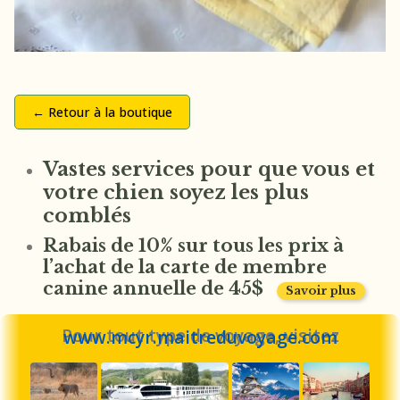
← Retour à la boutique
Vastes services pour que vous et
votre chien soyez les plus
comblés
Rabais de 10% sur tous les prix à
l’achat de la carte de membre
canine annuelle de 45$
Savoir plus
Pour tout type de voyage, visitez
www.mcyr.maitreduvoyage.com